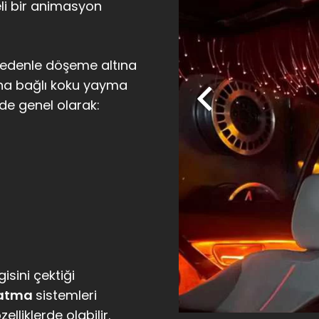
eli bir animasyon
u nedenle döşeme altına
una bağlı koku yayma
nde genel olarak:
isini çektiği
latma
sistemleri
elliklerde olabilir.