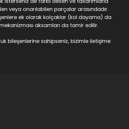
ak isterseniz de farklı desen ve tasarımlarla
ilen veya onarılabilen parçalar arasındadır.
eşenlere ek olarak kolçaklar (kol dayama) da
 mekanizması aksamları da tamir edilir.
k bileşenlerine sahipseniz, bizimle iletişime