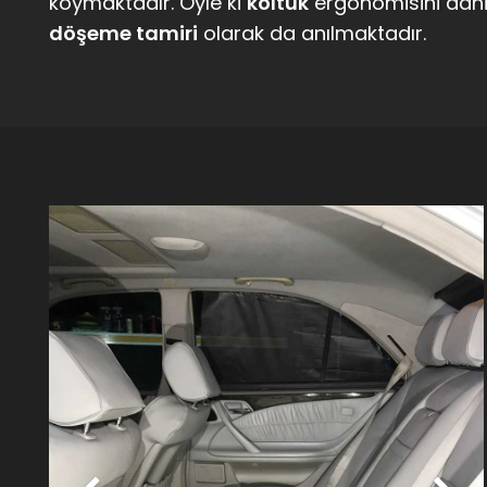
koymaktadır. Öyle ki
koltuk
ergonomisini dahi 
döşeme tamiri
olarak da anılmaktadır.